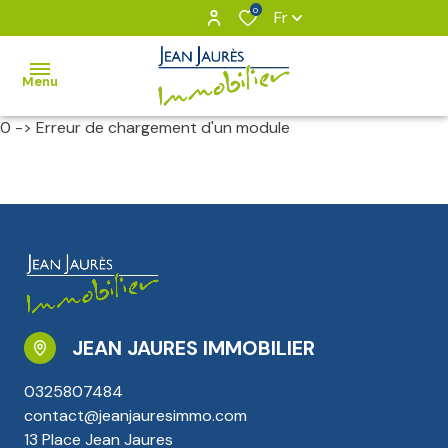
0
Fr
Menu
0 -> Erreur de chargement d'un module
VOUS
&
NOUS
NOS
BIENS
BIENS
JEAN JAURES IMMOBILIER
VENDUS
0325807484
Notre
contact@jeanjauresimmo.com
équipe
13 Place Jean Jaures