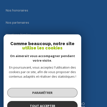
Nos honoraires
Nos partenaires
Mentions légales
Comme beaucoup, notre site
Admin
utilise les cookies
On aimerait vous accompagner pendant
Politique RGPD
votre visite.
En poursuivant, vous acceptez l'utilisation des
Cookies
cookies par ce site, afin de vous proposer des
contenus adaptés et réaliser des statistiques !
© 2026 | Tous droits réservés
PARAMÉTRER
Réalisé par
TOUT ACCEPTER