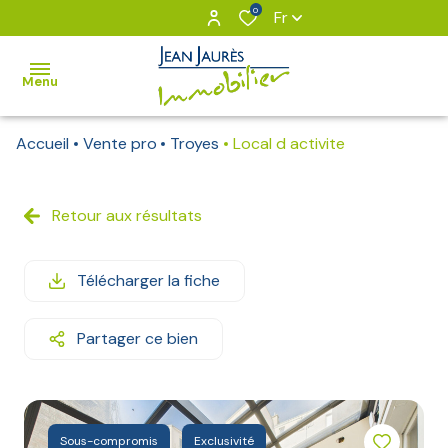
0
Fr
Menu
Accueil
Vente pro
Troyes
Local d activite
VOUS
&
NOUS
Retour aux résultats
NOS
Télécharger la fiche
BIENS
BIENS
Partager ce bien
VENDUS
Notre
équipe
Sous-compromis
Exclusivité