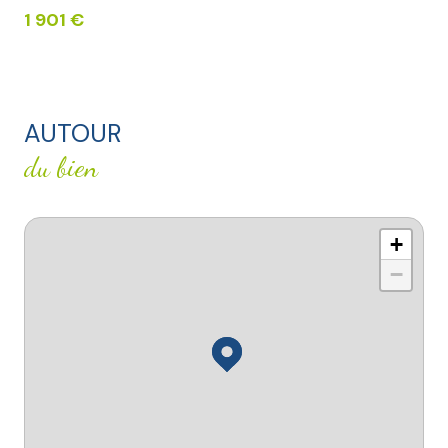
1 901 €
AUTOUR
du bien
+
−