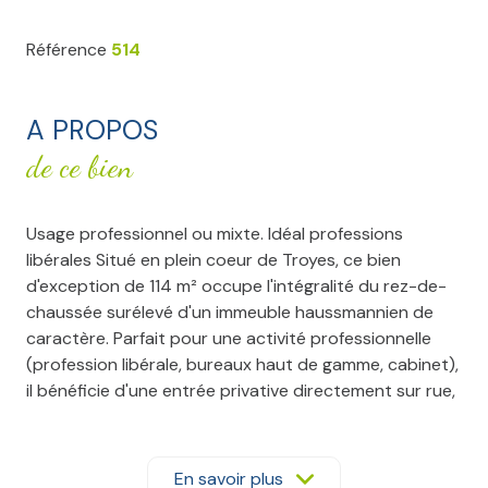
Référence
514
A PROPOS
de ce bien
Usage professionnel ou mixte. Idéal professions
libérales Situé en plein coeur de Troyes, ce bien
d'exception de 114 m² occupe l'intégralité du rez-de-
chaussée surélevé d'un immeuble haussmannien de
caractère. Parfait pour une activité professionnelle
(profession libérale, bureaux haut de gamme, cabinet),
il bénéficie d'une entrée privative directement sur rue,
garantissant accessibilité et confidentialité. Dès
l'entrée, le charme opère : parquets en chêne massif,
hauteurs sous plafond, moulures, cheminées en
En savoir plus