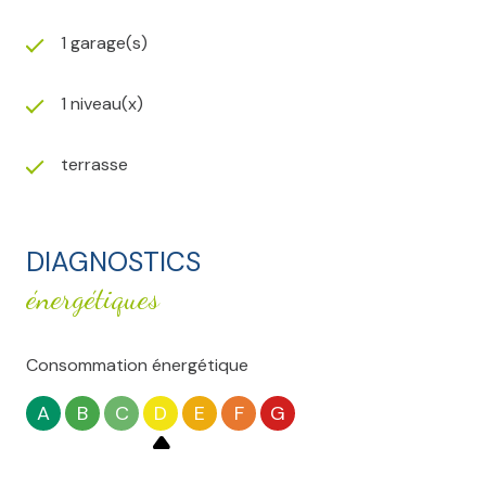
1 garage(s)
1 niveau(x)
terrasse
DIAGNOSTICS
énergétiques
Consommation énergétique
A
B
C
D
E
F
G