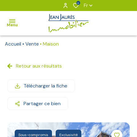
0
Fr
Menu
Accueil
Vente
Maison
VOUS
&
NOUS
Retour aux résultats
NOS
Télécharger la fiche
BIENS
BIENS
Partager ce bien
VENDUS
Notre
équipe
Sous-compromis
Exclusivité