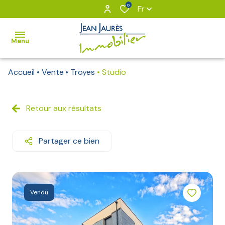
0
Fr
Menu
Accueil
Vente
Troyes
Studio
VOUS
&
NOUS
Retour aux résultats
NOS
Partager ce bien
BIENS
BIENS
VENDUS
Vendu
Notre
équipe