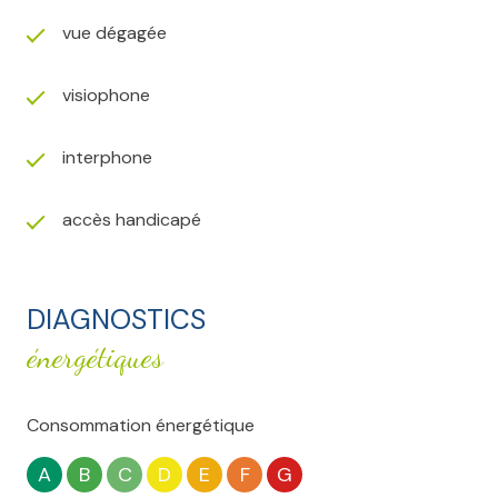
vue dégagée
visiophone
interphone
accès handicapé
DIAGNOSTICS
énergétiques
Consommation énergétique
A
B
C
D
E
F
G