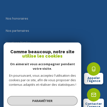
Nos honoraires
Nos partenaires
Mentions légales
Comme beaucoup, notre site
Admin
utilise les cookies
On aimerait vous accompagner pendant
Politique RGPD
votre visite.
En poursuivant, vous acceptez l'utilisation des
Appeler
Cookies
cookies par ce site, afin de vous proposer des
l'agence
contenus adaptés et réaliser des statistiques !
© 2026 | Tous droits réservés
PARAMÉTRER
Contacter
l'agence