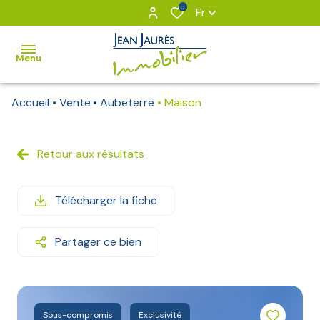
0
Fr
Menu
Accueil
Vente
Aubeterre
Maison
VOUS
&
NOUS
Retour aux résultats
NOS
Télécharger la fiche
BIENS
BIENS
Partager ce bien
VENDUS
Notre
équipe
Sous-compromis
Exclusivité