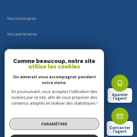
Nos honoraires
Nos partenaires
Mentions légales
Comme beaucoup, notre site
Admin
utilise les cookies
On aimerait vous accompagner pendant
Politique RGPD
votre visite.
En poursuivant, vous acceptez l'utilisation des
Appeler
Cookies
cookies par ce site, afin de vous proposer des
l'agent
contenus adaptés et réaliser des statistiques !
© 2026 | Tous droits réservés
PARAMÉTRER
Contacter
l'agent