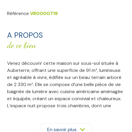
Référence
V80000719
A PROPOS
de ce bien
Venez découvrir cette maison sur sous-sol située à
Aubeterre, offrant une superficie de 91 m², lumineuse
et agréable à vivre, édifiée sur un beau terrain arboré
de 2 330 m². Elle se compose d’une belle pièce de vie
baignée de lumière avec cuisine américaine aménagée
et équipée, créant un espace convivial et chaleureux.
L’espace nuit propose trois chambres, dont une
actuellement aménagée en dressing, ainsi qu’une salle
de bain et des WC séparés.
La maison dispose de menuiseries PVC double vitrage,
En savoir plus