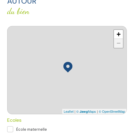
AUTOUR
du bien
+
−
Leaflet
|
©
Maps
|
© OpenStreetMap
Jawg
Ecoles
École maternelle