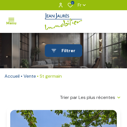
0
Fr
Menu
VOUS
Filtrer
&
NOUS
NOS
Accueil
Vente
St germain
BIENS
BIENS
Trier par Les plus récentes
VENDUS
Notre
équipe