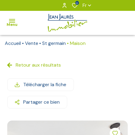
0
Fr
Menu
Accueil
Vente
St germain
Maison
VOUS
&
NOUS
Retour aux résultats
NOS
Télécharger la fiche
BIENS
BIENS
Partager ce bien
VENDUS
Notre
équipe