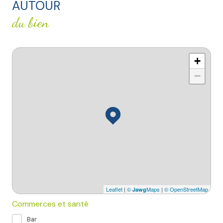
AUTOUR
du bien
+
−
Leaflet
|
©
Maps
|
© OpenStreetMap
Jawg
Commerces et santé
Bar