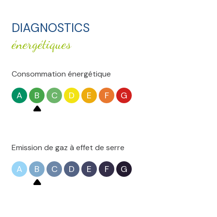
DIAGNOSTICS
énergétiques
Consommation énergétique
A
B
C
D
E
F
G
Emission de gaz à effet de serre
A
B
C
D
E
F
G